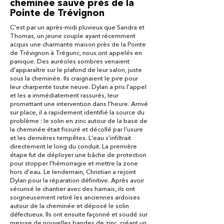
cheminée sauvé près de la
Pointe de Trévignon
C'est par un après-midi pluvieux que Sandra et
Thomas, un jeune couple ayant récemment
acquis une charmante maison près de la Pointe
de Trévignon à Trégunc, nous ont appelés en
panique. Des auréoles sombres venaient
d'apparaître sur le plafond de leur salon, juste
sous la cheminée. Ils craignaient le pire pour
leur charpente toute neuve. Dylan a pris l'appel
et les a immédiatement rassurés, leur
promettant une intervention dans l'heure. Arrivé
sur place, il a rapidement identifié la source du
problème : le solin en zinc autour de la base de
la cheminée était fissuré et décollé par l'usure
et les dernières tempêtes. L'eau s'infiltrait
directement le long du conduit. La première
étape fut de déployer une bâche de protection
pour stopper l'hémorragie et mettre la zone
hors d'eau. Le lendemain, Christian a rejoint
Dylan pour la réparation définitive. Après avoir
sécurisé le chantier avec des harnais, ils ont
soigneusement retiré les anciennes ardoises
autour de la cheminée et déposé le solin
défectueux. Ils ont ensuite façonné et soudé sur
mesure de nouvelles bandes de zinc, créant un