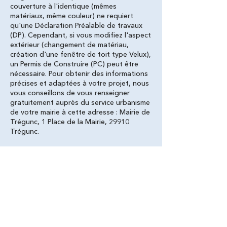
couverture à l'identique (mêmes
matériaux, même couleur) ne requiert
qu'une Déclaration Préalable de travaux
(DP). Cependant, si vous modifiez l'aspect
extérieur (changement de matériau,
création d'une fenêtre de toit type Velux),
un Permis de Construire (PC) peut être
nécessaire. Pour obtenir des informations
précises et adaptées à votre projet, nous
vous conseillons de vous renseigner
gratuitement auprès du service urbanisme
de votre mairie à cette adresse : Mairie de
Trégunc, 1 Place de la Mairie, 29910
Trégunc.
Choisissez Les Toitures Bretonnes,
artisan couvreur réputé pour couvrir
vos toits dans le Finistère (29), vous
ne le regretterez pas !