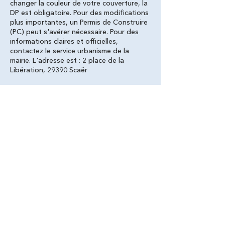
changer la couleur de votre couverture, la
DP est obligatoire. Pour des modifications
plus importantes, un Permis de Construire
(PC) peut s'avérer nécessaire. Pour des
informations claires et officielles,
contactez le service urbanisme de la
mairie. L'adresse est : 2 place de la
Libération, 29390 Scaër
Choisissez Les Toitures Bretonnes,
artisan couvreur réputé pour couvrir
vos toits dans le Finistère (29), vous
ne le regretterez pas !
Nous sommes notés 5/5 sur Google
par tous nos clients
Noté 5/5