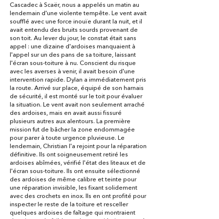
Cascadec à Scaër, nous a appelés un matin au
lendemain d'une violente tempête. Le vent avait
soufflé avec une force inouïe durant la nuit, et il
avait entendu des bruits sourds provenant de
son toit. Au lever du jour, le constat était sans
appel : une dizaine d'ardoises manquaient à
l'appel sur un des pans de sa toiture, laissant
l'écran sous-toiture à nu. Conscient du risque
avec les averses à venir, il avait besoin d'une
intervention rapide. Dylan a immédiatement pris
la route. Arrivé sur place, équipé de son harnais
de sécurité, il est monté sur le toit pour évaluer
la situation. Le vent avait non seulement arraché
des ardoises, mais en avait aussi fissuré
plusieurs autres aux alentours. La première
mission fut de bâcher la zone endommagée
pour parer à toute urgence pluvieuse. Le
lendemain, Christian l'a rejoint pour la réparation
définitive. Ils ont soigneusement retiré les
ardoises abîmées, vérifié l'état des liteaux et de
l'écran sous-toiture. Ils ont ensuite sélectionné
des ardoises de même calibre et teinte pour
une réparation invisible, les fixant solidement
avec des crochets en inox. Ils en ont profité pour
inspecter le reste de la toiture et resceller
quelques ardoises de faîtage qui montraient